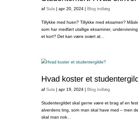
af
Sula
|
apr 20, 2024
|
Blog indlæg
Tillykke med huen? Tillykke med eksamen? Måsk
som har medført utallige eksaminer, undervisning
et kort? Det kan være svært at...
Hvad koster et studentergil
af
Sula
|
apr 19, 2024
|
Blog indlæg
Studentergildet skal gerne være et brag af en fest
alverdens ting, som man skal have med – men det k
skal man nok...