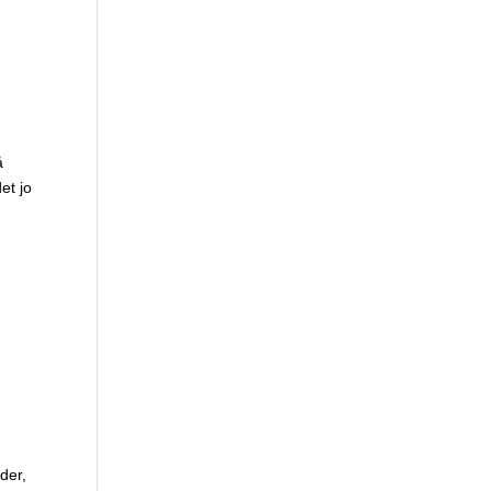
å
et jo
der,