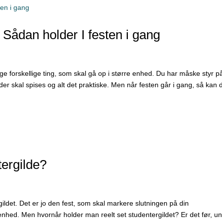
e: Sådan holder I festen i gang
e forskellige ting, som skal gå op i større enhed. Du har måske styr p
er skal spises og alt det praktiske. Men når festen går i gang, så kan d
ergilde?
ildet. Det er jo den fest, som skal markere slutningen på din
nhed. Men hvornår holder man reelt set studentergildet? Er det før, un