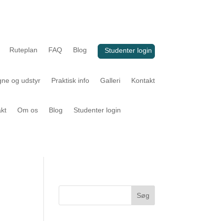
Ruteplan
FAQ
Blog
Studenter login
ne og udstyr
Praktisk info
Galleri
Kontakt
kt
Om os
Blog
Studenter login
Søg