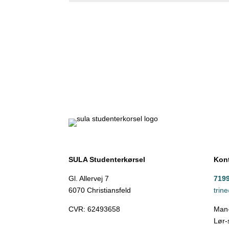
SULA Studenterkørsel
Kont
Gl. Allervej 7
719
6070 Christiansfeld
trin
CVR:
62493658
Man-
Lør-