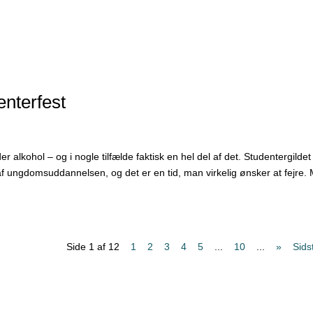
denterfest
r alkohol – og i nogle tilfælde faktisk en hel del af det. Studentergildet
 af ungdomsuddannelsen, og det er en tid, man virkelig ønsker at fejre.
Side 1 af 12
1
2
3
4
5
...
10
...
»
Sids