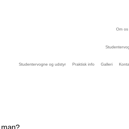
Om os
Studentervog
Studentervogne og udstyr
Praktisk info
Galleri
Konta
r man?