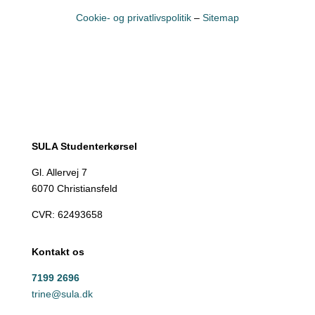
Cookie- og privatlivspolitik
–
Sitemap
SULA Studenterkørsel
Gl. Allervej 7
6070 Christiansfeld
CVR:
62493658
Kontakt os
7199 2696
trine@sula.dk