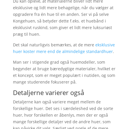
Du kan opleve, at materialerne bliver lidt mere
eksklusive og lidt mere behagelige, når du vælger at
opgradere fra én hue til en anden. Ser vi på selve
Kongehuen, så betyder dette f.eks. et huebånd i
eksklusivt ruskind, som giver et lidt mere luksuriøst
præg til huen.
Det skal naturligvis bemærkes, at de mere
eksklusive
huer koster mere end de almindelige standardhuer
.
Man ser i stigende grad også huemodeller, som
begynder at bruge bæredygtige materialer, hvilket er
et koncept, som er meget populært i nutiden, og som
mange studerende fokuserer på.
Detaljerne varierer også
Detaljerne kan også variere meget mellem de
forskellige huer. Det ses i særdeleshed ved de sorte
huer, hvor forskellen er åbenlys, men der er også
mange forskellige detaljer ved de andre huer, som
kan påvirke dit valg. Særligt ved nogle af de mere