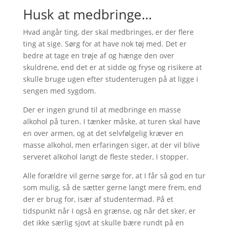
Husk at medbringe…
Hvad angår ting, der skal medbringes, er der flere
ting at sige. Sørg for at have nok tøj med. Det er
bedre at tage en trøje af og hænge den over
skuldrene, end det er at sidde og fryse og risikere at
skulle bruge ugen efter studenterugen på at ligge i
sengen med sygdom.
Der er ingen grund til at medbringe en masse
alkohol på turen. I tænker måske, at turen skal have
en over armen, og at det selvfølgelig kræver en
masse alkohol, men erfaringen siger, at der vil blive
serveret alkohol langt de fleste steder, I stopper.
Alle forældre vil gerne sørge for, at I får så god en tur
som mulig, så de sætter gerne langt mere frem, end
der er brug for, især af studentermad. På et
tidspunkt når I også en grænse, og når det sker, er
det ikke særlig sjovt at skulle bære rundt på en