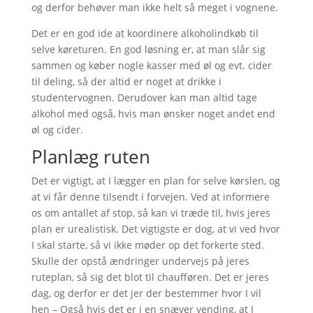
og derfor behøver man ikke helt så meget i vognene.
Det er en god ide at koordinere alkoholindkøb til
selve køreturen. En god løsning er, at man slår sig
sammen og køber nogle kasser med øl og evt. cider
til deling, så der altid er noget at drikke i
studentervognen. Derudover kan man altid tage
alkohol med også, hvis man ønsker noget andet end
øl og cider.
Planlæg ruten
Det er vigtigt, at I lægger en plan for selve kørslen, og
at vi får denne tilsendt i forvejen. Ved at informere
os om antallet af stop, så kan vi træde til, hvis jeres
plan er urealistisk. Det vigtigste er dog, at vi ved hvor
I skal starte, så vi ikke møder op det forkerte sted.
Skulle der opstå ændringer undervejs på jeres
ruteplan, så sig det blot til chaufføren. Det er jeres
dag, og derfor er det jer der bestemmer hvor I vil
hen – Også hvis det er i en snæver vending, at I