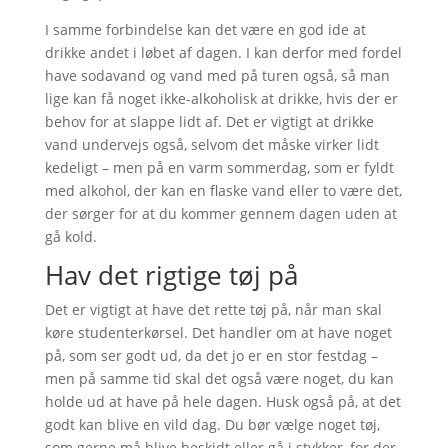
I samme forbindelse kan det være en god ide at
drikke andet i løbet af dagen. I kan derfor med fordel
have sodavand og vand med på turen også, så man
lige kan få noget ikke-alkoholisk at drikke, hvis der er
behov for at slappe lidt af. Det er vigtigt at drikke
vand undervejs også, selvom det måske virker lidt
kedeligt – men på en varm sommerdag, som er fyldt
med alkohol, der kan en flaske vand eller to være det,
der sørger for at du kommer gennem dagen uden at
gå kold.
Hav det rigtige tøj på
Det er vigtigt at have det rette tøj på, når man skal
køre studenterkørsel. Det handler om at have noget
på, som ser godt ud, da det jo er en stor festdag –
men på samme tid skal det også være noget, du kan
holde ud at have på hele dagen. Husk også på, at det
godt kan blive en vild dag. Du bør vælge noget tøj,
som gerne må blive beskidt eller gå i stykker, for der