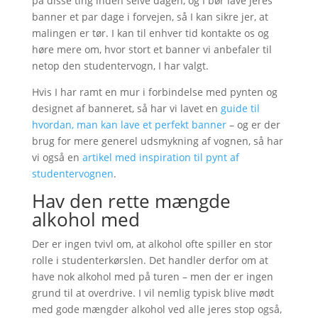
på disse ting inden selve dagen, og I bør lave jeres
banner et par dage i forvejen, så I kan sikre jer, at
malingen er tør. I kan til enhver tid kontakte os og
høre mere om, hvor stort et banner vi anbefaler til
netop den studentervogn, I har valgt.
Hvis I har ramt en mur i forbindelse med pynten og
designet af banneret, så har vi lavet en
guide til
hvordan, man kan lave et perfekt banner
– og er der
brug for mere generel udsmykning af vognen, så har
vi også en
artikel med inspiration til pynt af
studentervognen
.
Hav den rette mængde
alkohol med
Der er ingen tvivl om, at alkohol ofte spiller en stor
rolle i studenterkørslen. Det handler derfor om at
have nok alkohol med på turen – men der er ingen
grund til at overdrive. I vil nemlig typisk blive mødt
med gode mængder alkohol ved alle jeres stop også,