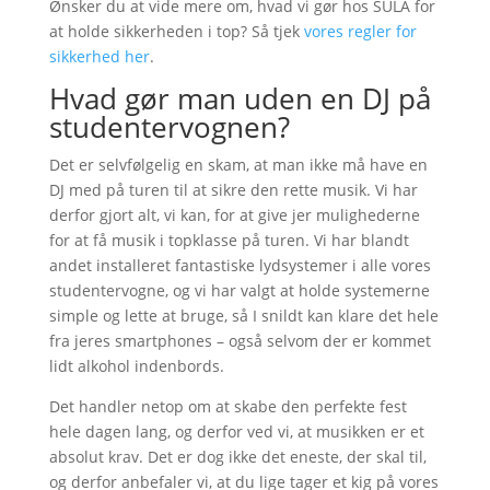
Ønsker du at vide mere om, hvad vi gør hos SULA for
at holde sikkerheden i top? Så tjek
vores regler for
sikkerhed her
.
Hvad gør man uden en DJ på
studentervognen?
Det er selvfølgelig en skam, at man ikke må have en
DJ med på turen til at sikre den rette musik. Vi har
derfor gjort alt, vi kan, for at give jer mulighederne
for at få musik i topklasse på turen. Vi har blandt
andet installeret fantastiske lydsystemer i alle vores
studentervogne, og vi har valgt at holde systemerne
simple og lette at bruge, så I snildt kan klare det hele
fra jeres smartphones – også selvom der er kommet
lidt alkohol indenbords.
Det handler netop om at skabe den perfekte fest
hele dagen lang, og derfor ved vi, at musikken er et
absolut krav. Det er dog ikke det eneste, der skal til,
og derfor anbefaler vi, at du lige tager et kig på vores