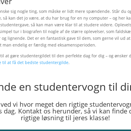
ver
nske sig nogle ting, som måske er lidt mere spændende. Står du og
de, så kan det jo være, at du har brug for en ny computer – og her k
l, i studentergave, så kan man være klar til at studere videre. Oplev
 simpel tur i biografen til nogle af de større oplevelser, som falds
r og lignende. Det er en fantastisk gave til dem, som gerne vil ud a
 at man endelig er færdig med eksamensperioden.
 at gøre studentergildet til den perfekte dag for dig – og ønsker du l
 til at få det bedste studentergilde
.
finde en studentervogn til di
 ved vi hvor meget den rigtige studentervog
es dag. Kontakt os herunder, så vi kan finde 
rigtige løsning til jeres klasse!