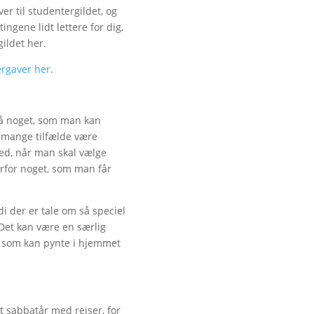
er til studentergildet, og
ngene lidt lettere for dig,
gildet her.
ergaver her
.
på noget, som man kan
 mange tilfælde være
hed, når man skal vælge
erfor noget, som man får
i der er tale om så speciel
 Det kan være en særlig
, som kan pynte i hjemmet
t sabbatår med rejser, for