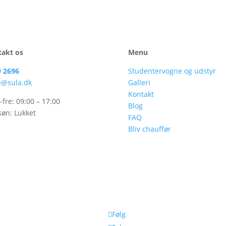
takt os
Menu
9 2696
Studentervogne og udstyr
e@sula.dk
Galleri
Kontakt
fre: 09:00 – 17:00
Blog
søn: Lukket
FAQ
Bliv chauffør
Følg