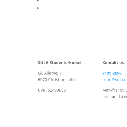
SULA Studenterkørsel
Kontakt os
Gl. Allervej 7
7199 2696
6070 Christiansfeld
trine@sula.d
CVR:
62493658
Man-fre: 09:
Lør-søn: Luk