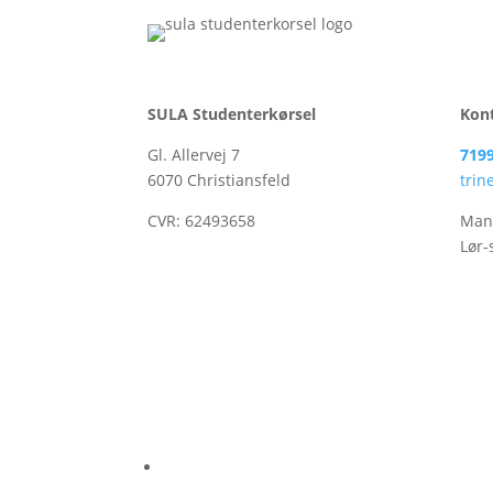
SULA Studenterkørsel
Kon
Gl. Allervej 7
719
6070 Christiansfeld
trin
CVR:
62493658
Man-
Lør-