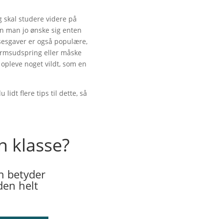
 skal studere videre på
an man jo ønske sig enten
elsesgaver er også populære,
kærmsudspring eller måske
t opleve noget vildt, som en
idt flere tips til dette, så
n klasse?
n betyder
den helt