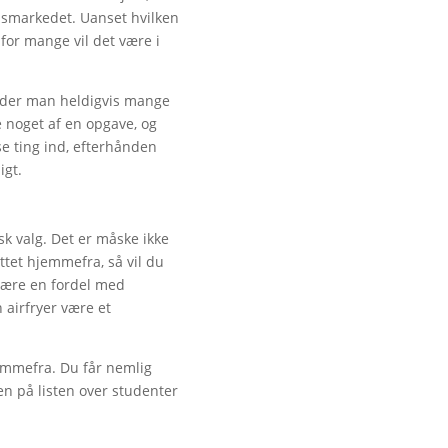
dsmarkedet. Uanset hvilken
for mange vil det være i
finder man heldigvis mange
e noget af en opgave, og
e ting ind, efterhånden
igt.
sk valg. Det er måske ikke
tet hjemmefra, så vil du
 være en fordel med
 airfryer være et
jemmefra. Du får nemlig
en på listen over studenter