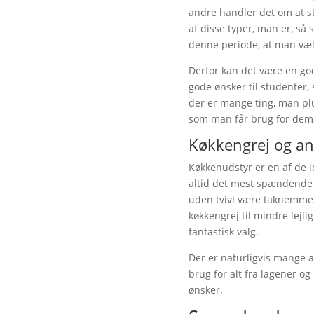
andre handler det om at s
af disse typer, man er, så
denne periode, at man væl
Derfor kan det være en god
gode ønsker til studenter,
der er mange ting, man plu
som man får brug for dem, 
Køkkengrej og an
Køkkenudstyr er en af de id
altid det mest spændende a
uden tvivl være taknemmeli
køkkengrej til mindre lejl
fantastisk valg.
Der er naturligvis mange a
brug for alt fra lagener o
ønsker.