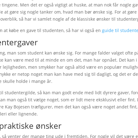
tingene. Men det er også vigtigt at huske, at man nok får nogle gav
 at gøre sig nogle tanker om, hvad man bør ønske sig. For at gøre ti
overblik, så har vi samlet nogle af de klassiske ønsker til studenter
 at købe en gave til studenten, så har vi også en
guide til student
entergaver
ing, man som student kan ønske sig. For mange falder valget ofte 
e kan være med til at minde en om det, man har opnået. Det kan i
ler lejligheden, men smykker har også altid være en populær mulig
smykke er netop noget man kan have med sig til dagligt, og det er d
 skulle holde i mange år.
til studentergilde, så kan man godt ende med lidt dyrere gaver, ford
an man også tit vælge noget, som er lidt mere eksklusivt eller fint.
re Kay Bojesen træfigurer, men det kan også være noget andet fint
leri eller lignende.
praktiske ønsker
 så venter der mange ting ude i fremtiden. For nogle vil det være e