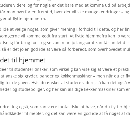
tudere videre, og for nogle er det bare med at komme ud på arbej
 står man overfor en fremtid, hvor der vil ske mange ændringer – og 
ger at flytte hjemmefra.
 ide at vælge noget, som giver mening i forhold til dette, og her 
 som gerne vil komme godt fra start. At flytte hjemmefra kan jo vær
dselig får brug for – og selvom man jo langsomt kan få samlet diss
så er det jo en god ide at være så forberedt, som overhovedet mul
det til hjemmet
eer til studenter ønsker, som virkelig kan vise sig at være et prakti
t ønske sig gryder, pander og køkkenmaskiner – men når du er flyt
g for de gaver. Hvis du ønsker at studere videre, så kan det også
igheder og studieboliger, og her kan alsidige køkkenmaskiner som en
ndre ting også, som kan være fantastiske at have, når du flytter h
g håndklæder til møbler, og det kan være en god ide at få noget af d