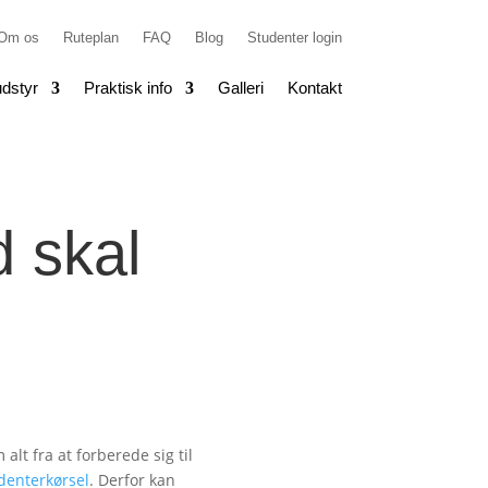
Om os
Ruteplan
FAQ
Blog
Studenter login
dstyr
Praktisk info
Galleri
Kontakt
 skal
lt fra at forberede sig til
denterkørsel
. Derfor kan