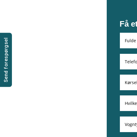
Få e
Send forespørgsel