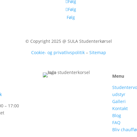
Følg
Følg
Følg
© Copyright 2025 @ SULA Studenterkørsel
Cookie- og privatlivspolitik
–
Sitemap
Menu
Studenterv
k
udstyr
Galleri
00 – 17:00
Kontakt
ket
Blog
FAQ
Bliv chauffø