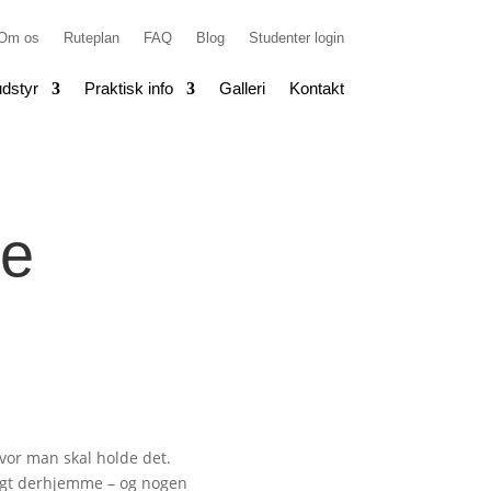
Om os
Ruteplan
FAQ
Blog
Studenter login
dstyr
Praktisk info
Galleri
Kontakt
de
hvor man skal holde det.
ligt derhjemme – og nogen