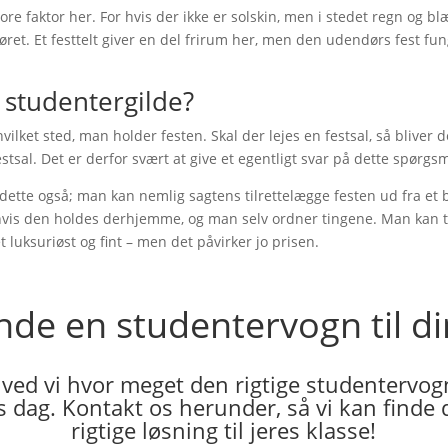
re faktor her. For hvis der ikke er solskin, men i stedet regn og blæ
t. Et festtelt giver en del frirum her, men den udendørs fest fun
 studentergilde?
ket sted, man holder festen. Skal der lejes en festsal, så bliver de
estsal. Det er derfor svært at give et egentligt svar på dette spørgsm
i dette også; man kan nemlig sagtens tilrettelægge festen ud fra et
 hvis den holdes derhjemme, og man selv ordner tingene. Man kan ti
 luksuriøst og fint – men det påvirker jo prisen.
finde en studentervogn til di
 ved vi hvor meget den rigtige studentervog
es dag. Kontakt os herunder, så vi kan finde 
rigtige løsning til jeres klasse!