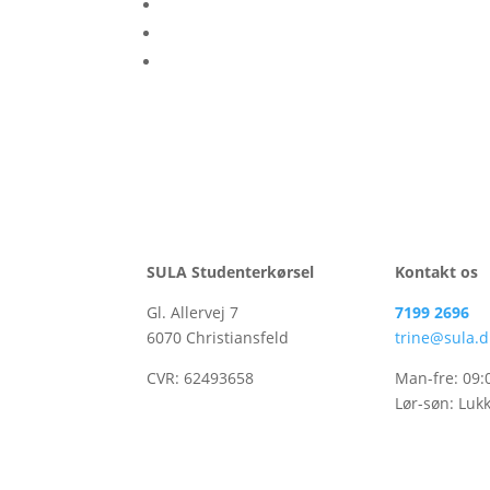
SULA Studenterkørsel
Kontakt os
Gl. Allervej 7
7199 2696
6070 Christiansfeld
trine@sula.d
CVR:
62493658
Man-fre: 09:
Lør-søn: Luk