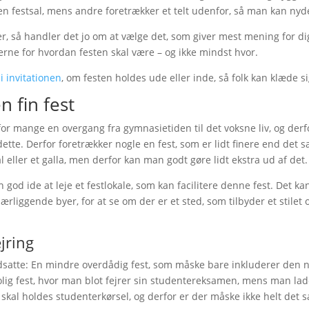
i en festsal, mens andre foretrækker et telt udenfor, så man kan 
, så handler det jo om at vælge det, som giver mest mening for di
rne for hvordan festen skal være – og ikke mindst hvor.
 i invitationen
, om festen holdes ude eller inde, så folk kan klæde si
en fin fest
or mange en overgang fra gymnasietiden til det voksne liv, og derfo
ette. Derfor foretrækker nogle en fest, som er lidt finere end det s
 eller et galla, men derfor kan man godt gøre lidt ekstra ud af det.
en god ide at leje et festlokale, som kan facilitere denne fest. Det k
ærliggende byer, for at se om der er et sted, som tilbyder et stilet 
jring
satte: En mindre overdådig fest, som måske bare inkluderer den 
lig fest, hvor man blot fejrer sin studentereksamen, mens man lader
skal holdes studenterkørsel, og derfor er der måske ikke helt det 