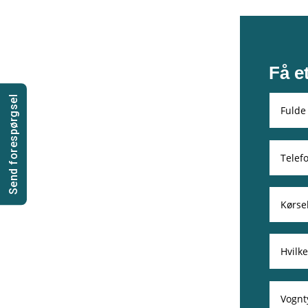
Få e
Send forespørgsel