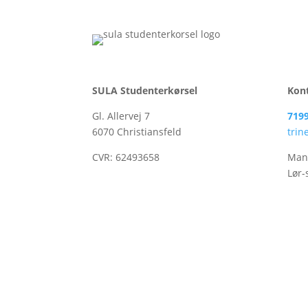
SULA Studenterkørsel
Kon
Gl. Allervej 7
719
6070 Christiansfeld
trin
CVR:
62493658
Man-
Lør-