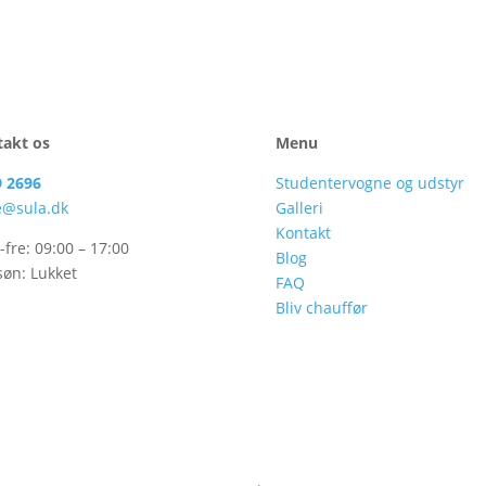
takt os
Menu
9 2696
Studentervogne og udstyr
e@sula.dk
Galleri
Kontakt
fre: 09:00 – 17:00
Blog
søn: Lukket
FAQ
Bliv chauffør