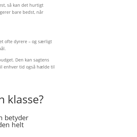
st, så kan det hurtigt
gerer bare bedst, når
t ofte dyrere – og særligt
ål.
 budget. Den kan sagtens
l enhver tid også hælde til
n klasse?
n betyder
den helt