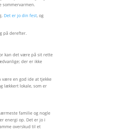
nyde sommervarmen.
g.
Det er jo din fest
, og
g på derefter.
r kan det være på sit rette
ædvanlige; der er ikke
an være en god ide at tjekke
og lækkert lokale, som er
nærmeste familie og nogle
 energi op. Det er jo i
samme overskud til et