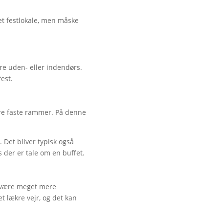
et festlokale, men måske
re uden- eller indendørs.
est.
mere faste rammer. På denne
 Det bliver typisk også
s der er tale om en buffet.
te være meget mere
t lækre vejr, og det kan