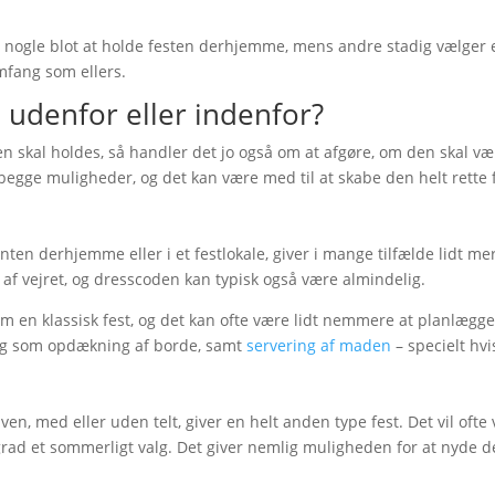
r nogle blot at holde festen derhjemme, mens andre stadig vælger 
omfang som ellers.
 udenfor eller indenfor?
n skal holdes, så handler det jo også om at afgøre, om den skal væ
begge muligheder, og det kan være med til at skabe den helt rette f
enten derhjemme eller i et festlokale, giver i mange tilfælde lidt 
af vejret, og dresscoden kan typisk også være almindelig.
en klassisk fest, og det kan ofte være lidt nemmere at planlægge.
g som opdækning af borde, samt
servering af maden
– specielt hvi
ven, med eller uden telt, giver en helt anden type fest. Det vil of
 grad et sommerligt valg. Det giver nemlig muligheden for at nyde de